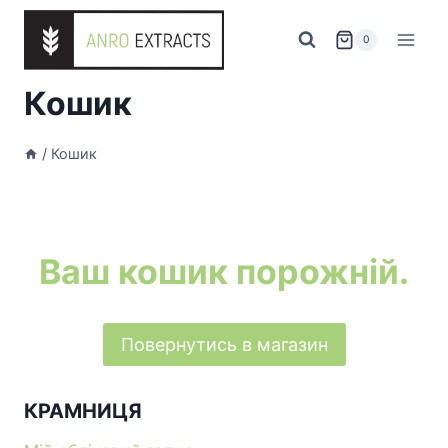
Перейти
до
0
вмісту
Кошик
/
Кошик
Ваш кошик порожній.
Повернутись в магазин
КРАМНИЦЯ