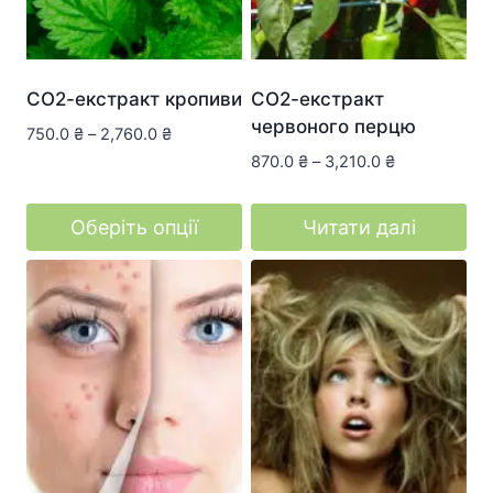
сторінці
сторінці
товару
товару
СО2-екстракт кропиви
СО2-екстракт
червоного перцю
750.0
₴
–
2,760.0
₴
870.0
₴
–
3,210.0
₴
Оберіть опції
Читати далі
Цей
товар
має
кілька
варіантів.
Параметри
можна
вибрати