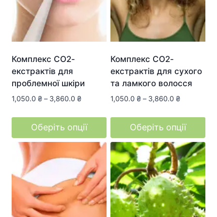
на
сторінці
товару
Комплекс СО2-
Комплекс СО2-
екстрактів для
екстрактів для сухого
проблемної шкіри
та ламкого волосся
1,050.0
₴
–
3,860.0
₴
1,050.0
₴
–
3,860.0
₴
Оберіть опції
Оберіть опції
Цей
Цей
товар
товар
має
має
кілька
кілька
варіантів.
варіантів.
Параметри
Параметри