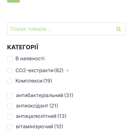
кілька
кілька
варіантів.
варіантів.
Параметри
Параметри
Шукати:
Шукат
можна
можна
вибрати
вибрати
на
на
КАТЕГОРІЇ
сторінці
сторінці
В наявності
товару
товару
СО2-екстракти
(82)
Комплекси
(19)
антибактеріальний
(31)
антиоксідант
(21)
антицелюлітний
(13)
вітамінізуючий
(10)