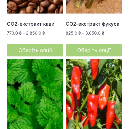
товару
товару
СО2-екстракт кави
СО2-екстракт фукуса
770.0
₴
–
2,850.0
₴
825.0
₴
–
3,050.0
₴
Оберіть опції
Оберіть опції
Цей
Цей
товар
товар
має
має
кілька
кілька
варіантів.
варіантів.
Параметри
Параметри
можна
можна
вибрати
вибрати
на
на