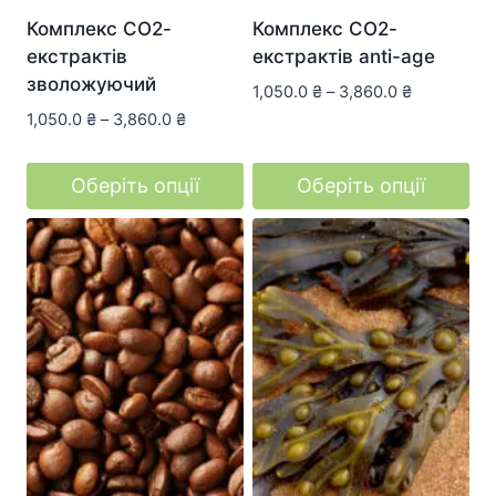
Комплекс СО2-
Комплекс СО2-
екстрактів
екстрактів anti-age
зволожуючий
1,050.0
₴
–
3,860.0
₴
1,050.0
₴
–
3,860.0
₴
Оберіть опції
Оберіть опції
Цей
Цей
товар
товар
має
має
кілька
кілька
варіантів.
варіантів.
Параметри
Параметри
можна
можна
вибрати
вибрати
на
на
сторінці
сторінці