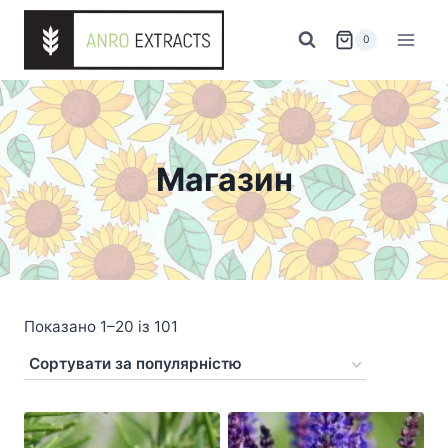
Перейти
до
0
вмісту
Магазин
Sorted
Показано 1–20 із 101
by
popularity