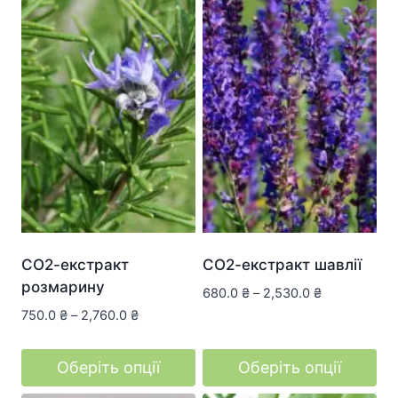
СО2-екстракт
СО2-екстракт шавлії
розмарину
680.0
₴
–
2,530.0
₴
750.0
₴
–
2,760.0
₴
Оберіть опції
Оберіть опції
Цей
Цей