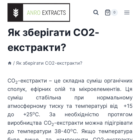
Перейти
до
0
вмісту
Як зберігати СО2-
екстракти?
/
Як зберігати СО2-екстракти?
СО
-екстракти – це складна суміш органічних
2
сполук, ефірних олій та мікроелементів. Ця
суміш стабільна при нормальному
атмосферному тиску та температурі від +15
о
до +25
С. За необхідністю протягом
виробництва СО
-екстракти можна підігрівати
2
о
до температури 38-40
С. Якщо температура
буде вище, то компоненти СО2-екстракту