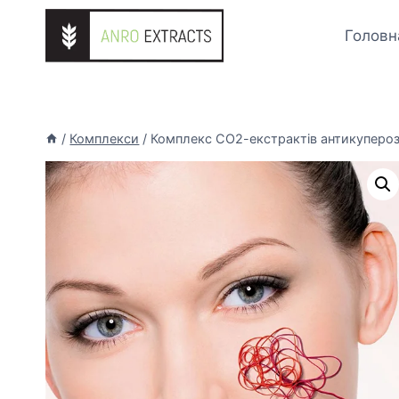
Перейти
до
Головн
вмісту
/
Комплекси
/
Комплекс СО2-екстрактів антикуперо