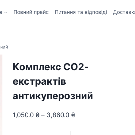
а
Повний прайс
Питання та відповіді
Доставк
зний
Комплекс СО2-
екстрактів
антикуперозний
1,050.0
₴
–
3,860.0
₴