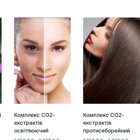
і
Комплекс СО2-
Комплекс СО2-
екстрактів
екстрактів
освітлюючий
протисеборейний