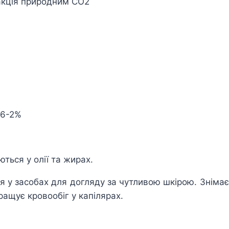
акція природним СО2
,6-2%
ться у олії та жирах.
я у засобах для догляду за чутливою шкірою. Знімає
ращує кровообіг у капілярах.