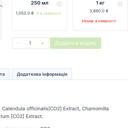
250 мл
1 кг
3,860.0
₴
1,050.0
₴
8 в наявності
Немає в наявності
Комплекс
Додати в кошик
СО2-
екстрактів
антикуперозний
кількість
та
Додаткова інформація
Calendula officinalis[CO2] Extract, Chamomilla
atum [CO2] Еxtract.