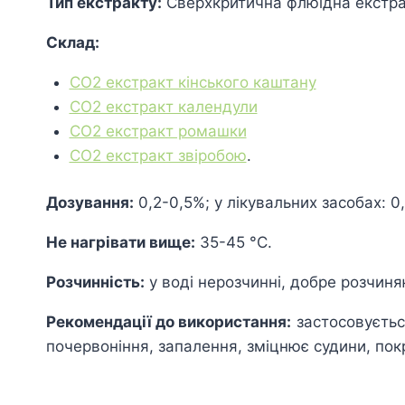
Тип екстракту:
Сверхкритична флюїдна екстр
Склад:
СО2 екстракт кінського каштану
СО2 екстракт календули
СО2 екстракт ромашки
СО2 екстракт звіробою
.
Дозування:
0,2-0,5%; у лікувальних засобах: 0
Не нагрівати вище:
35-45 °С.
Розчинність:
у воді нерозчинні, добре розчиняю
Рекомендації до використання:
застосовуєтьс
почервоніння, запалення, зміцнює судини, пок