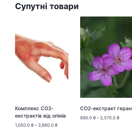
Супутні товари
Комплекс СО2-
СО2-екстракт геран
екстрактів від опіків
690.0
₴
–
2,570.0
₴
1,050.0
₴
–
3,860.0
₴