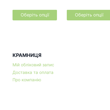
Оберіть опції
Оберіть опції
Цей
Цей
товар
товар
має
має
кілька
кілька
варіантів.
варіантів.
КРАМНИЦЯ
Параметри
Параметри
можна
можна
Мій обліковий запис
вибрати
вибрати
Доставка та оплата
на
на
Про компанію
сторінці
сторінці
товару
товару