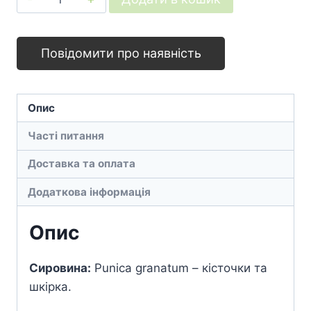
екстракт
гранату
кількість
Повідомити про наявність
Опис
Часті питання
Доставка та оплата
Додаткова інформація
Опис
Сировина:
Punica granatum – кісточки та
шкірка.