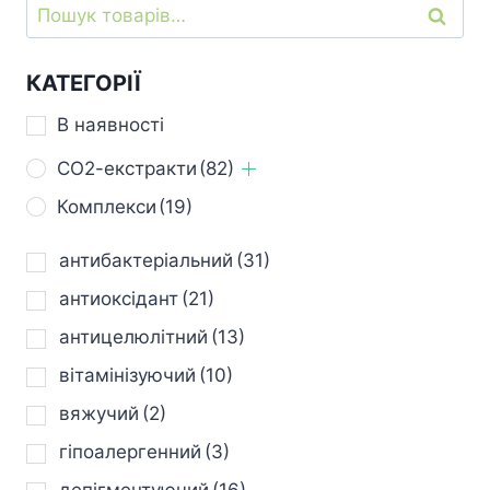
Шукати:
Шукат
має
має
кілька
кілька
варіантів.
варіантів.
КАТЕГОРІЇ
Параметри
Параметри
В наявності
можна
можна
вибрати
вибрати
СО2-екстракти
(82)
на
на
Комплекси
(19)
сторінці
сторінці
товару
товару
антибактеріальний
(31)
антиоксідант
(21)
антицелюлітний
(13)
вітамінізуючий
(10)
вяжучий
(2)
гіпоалергенний
(3)
депігментуючий
(16)