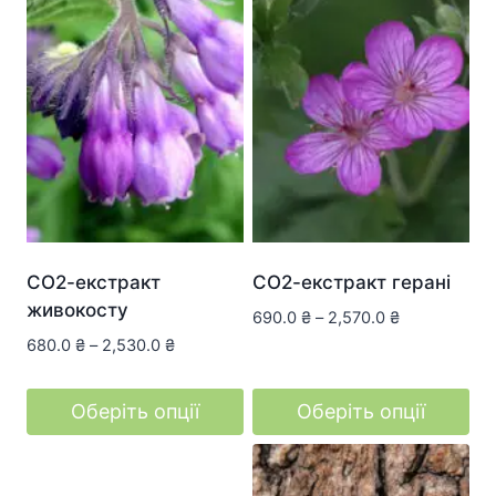
СО2-екстракт
СО2-екстракт герані
живокосту
690.0
₴
–
2,570.0
₴
680.0
₴
–
2,530.0
₴
Оберіть опції
Оберіть опції
Цей
Цей
товар
товар