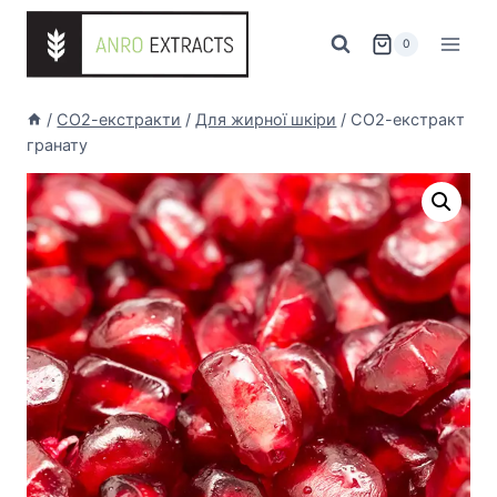
Перейти
до
0
вмісту
/
СО2-екстракти
/
Для жирної шкіри
/
СО2-екстракт
гранату