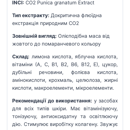
INCI:
CO2 Punica granatum Еxtract
Тип екстракту:
Докритична флюїдна
екстракція природним СО2
Зовнішній вигляд:
Олієподібна маса від
жовтого до помаранчевого кольору
Склад:
лимона кислота, яблучна кислота,
вітаміни (А, С, В1, В2, В6, В12, Е), цукор,
дубільні речовини, фолієва кислота,
амінокислоти, крохмаль, целюлоза, жирні
кислоти, макроелементи, мікроелементи.
Рекомендації до використання:
у засобах
для всіх типів шкіри. Має вітамінізуючу,
тонізуючу, антиоксидатну та освітлюючу
дію. Стимулює виробітку колагену. Звужує